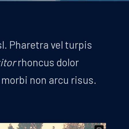
sl. Pharetra vel turpis
itor
rhoncus dolor
r morbi non arcu risus.