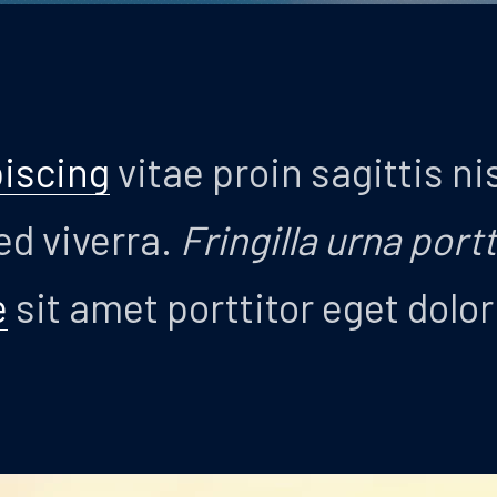
iscing
vitae proin sagittis ni
ed viverra.
Fringilla urna portt
e
sit amet porttitor eget dolo