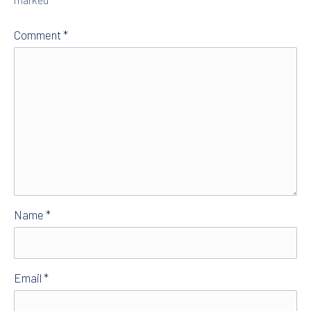
Comment
*
PREVIOUS
NE
Name
*
Email
*