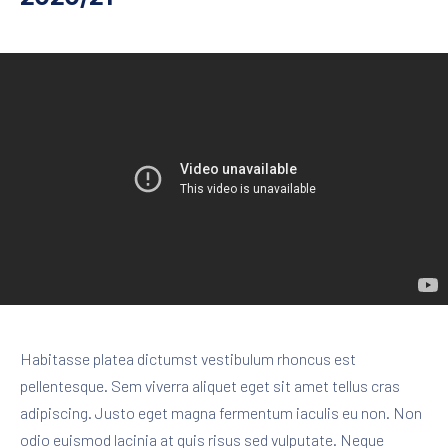
Habitasse platea dictumst vestibulum rhoncus est
pellentesque. Sem viverra aliquet eget sit amet tellus cras
adipiscing. Justo eget magna fermentum iaculis eu non. Non
odio euismod lacinia at quis risus sed vulputate. Neque