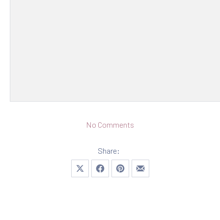
on New York Fashion We
No Comments
Share:
Share on X
Share on Facebook
Share on Pinterest
Share by Email