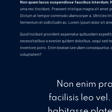
Non quam lacus suspendisse faucibus interdum. N
urna nec tincidunt. Praesent tristique magna sit amet pur
Dictum at tempor commodo ullamcorper a. Ultricies tris
fermentum et sollicitudin ac. Lorem ipsum dolor sit ame
Quod incidunt provident aspernatur quibusdam expedit
necessitatibus a eveniet quidem doloribus, sequi sed 
inventore porro. Enim beatae iure ullam consequuntur, 
voluptatem?
Non enim pr
facilisis leo vel
habitasse plat