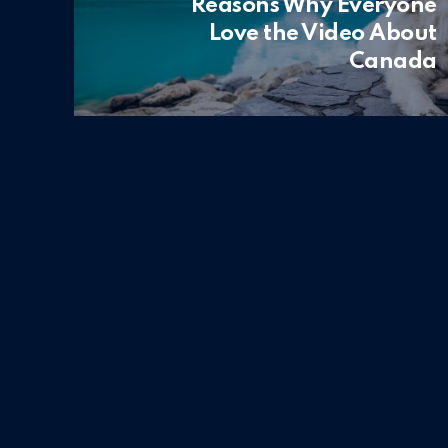
Reasons Why Everyone
Love the Video About
Canada