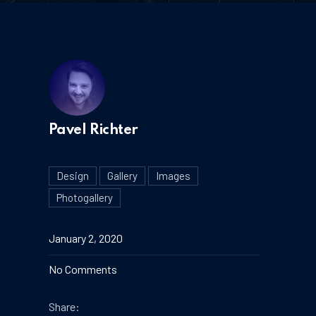
Pavel Richter
Design
Gallery
Images
Photogallery
January 2, 2020
on Five Facts That Nobody Told About Bik
No Comments
Share: