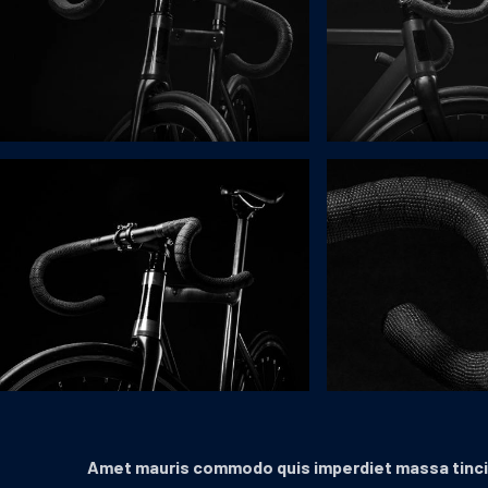
Amet mauris commodo quis imperdiet massa tincid