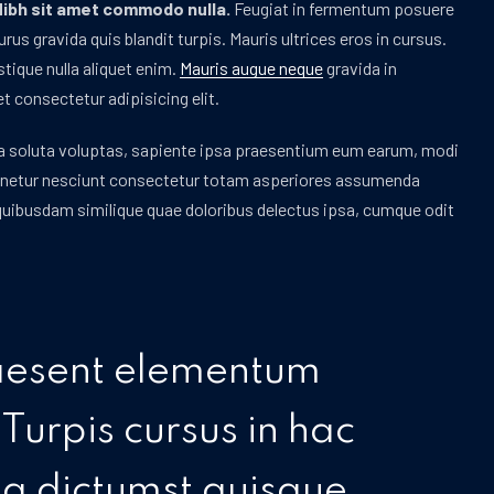
ibh sit amet commodo nulla.
Feugiat in fermentum posuere
us gravida quis blandit turpis. Mauris ultrices eros in cursus.
tique nulla aliquet enim.
Mauris augue neque
gravida in
t consectetur adipisicing elit.
a soluta voluptas, sapiente ipsa praesentium eum earum, modi
tenetur nesciunt consectetur totam asperiores assumenda
quibusdam similique quae doloribus delectus ipsa, cumque odit
aesent elementum
. Turpis cursus in hac
ea dictumst quisque.