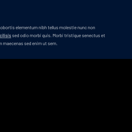
NE
Lobortis elementum nibh tellus molestie nunc non
ilisis
sed odio morbi quis. Morbi tristique senectus et
Diam maecenas sed enim ut sem.