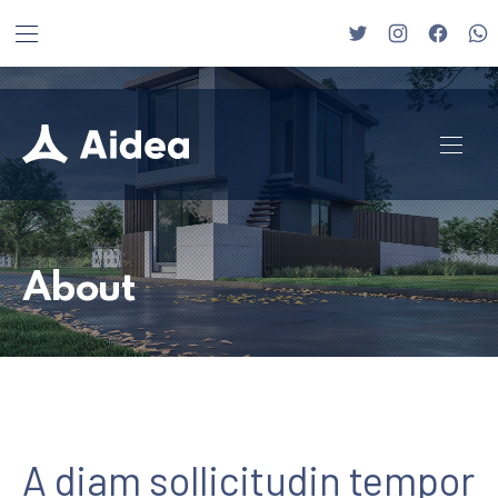
BAR NAVIGATION
CLO
New Window
New Window
New Wi
Ne
NAVI
About
A diam sollicitudin tempor