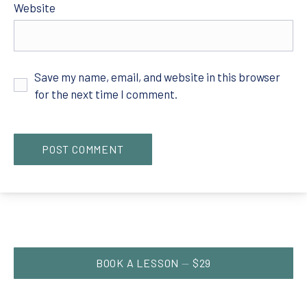
Website
Save my name, email, and website in this browser
for the next time I comment.
PREVIOUS
NE
NEW WINDOW
BOOK A LESSON
$29