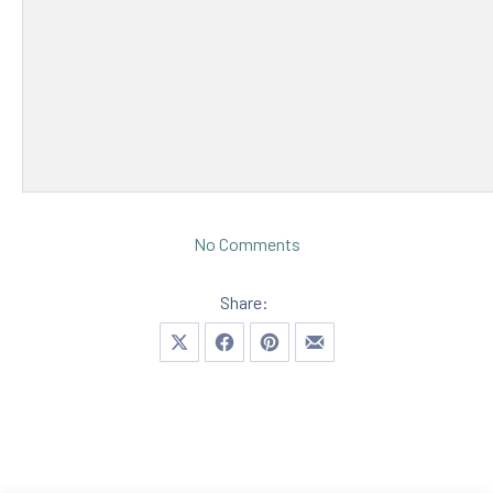
on Fitness Lesson with a 
No Comments
Share:
Share on X
Share on Facebook
Share on Pinterest
Share by Email